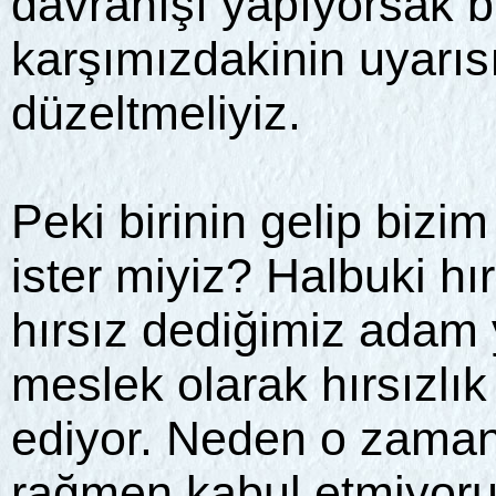
davranışı yapıyorsak b
karşımızdakinin uyarı
düzeltmeliyiz.
Peki birinin gelip bizi
ister miyiz? Halbuki hır
hırsız dediğimiz adam
meslek olarak hırsızlık 
ediyor. Neden o zama
rağmen kabul etmiyor