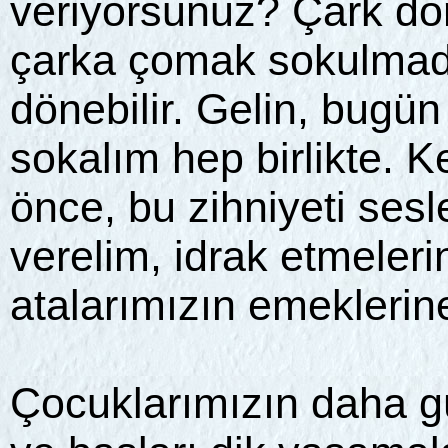
veriyorsunuz? Çark dön
çarka çomak sokulmadı
dönebilir. Gelin, bugün
sokalım hep birlikte. K
önce, bu zihniyeti sesl
verelim, idrak etmeler
atalarımızın emeklerin
Çocuklarımızın daha gü