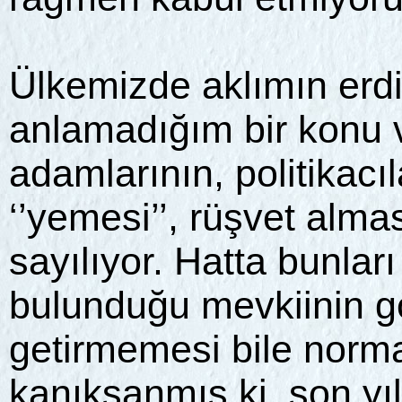
Ülkemizde aklımın erd
anlamadığım bir konu v
adamlarının, politikacı
‘’yemesi’’, rüşvet alm
sayılıyor. Hatta bunlar
bulunduğu mevkiinin gö
getirmemesi bile norm
kanıksanmış ki, son yı