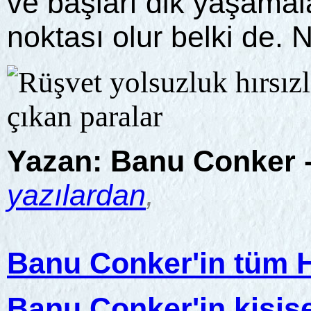
ve başları dik yaşamala
noktası olur belki de. 
Yazan:
Banu Conker 
yazılardan
,
Banu Conker'in tüm Ha
Banu Conker'in kişise