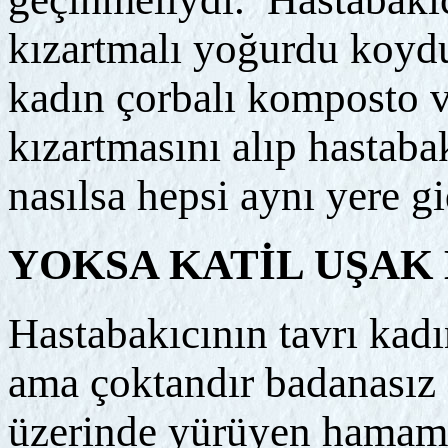
kızartmalı yoğurdu koydu
kadın çorbalı komposto 
kızartmasını alıp hastaba
nasılsa hepsi aynı yere g
YOKSA KATİL UŞAK 
Hastabakıcının tavrı kadın
ama çoktandır badanasız 
üzerinde yürüyen hamam 