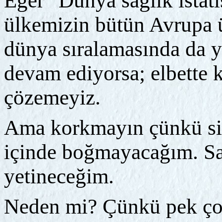
Eğer "Dünya sağlık istat
ülkemizin bütün Avrupa ü
dünya sıralamasında da yı
devam ediyorsa; elbette k
çözemeyiz.
Ama korkmayın çünkü sizi 
içinde boğmayacağım. S
yetineceğim.
Neden mi? Çünkü pek ço