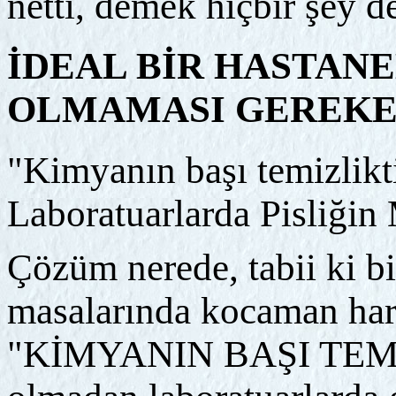
netti, demek hiçbir şey d
İDEAL BİR HASTAN
OLMAMASI GEREK
"Kimyanın başı temizlikti
Laboratuarlarda Pisliğin
Çözüm nerede, tabii ki bi
masalarında kocaman harf
"KİMYANIN BAŞI TEMİZ