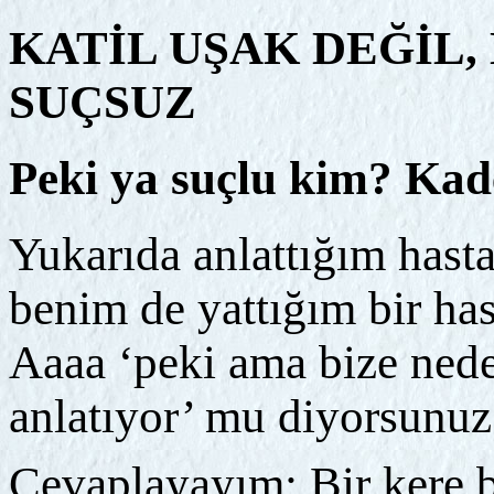
KATİL UŞAK DEĞİL,
SUÇSUZ
Peki ya suçlu kim? Kad
Yukarıda anlattığım hast
benim de yattığım bir ha
Aaaa ‘peki ama bize nede
anlatıyor’ mu diyorsunuz
Cevaplayayım; Bir kere b