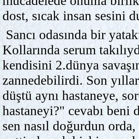
mücadelede onunla birlik
dost, sıcak insan sesini d
Sancı odasında bir yatakt
Kollarında serum takılıyd
kendisini 2.dünya savaşı
zannedebilirdi. Son yılla
düştü aynı hastaneye, so
hastaneyi?" cevabı beni 
sen nasıl doğurdun orda,